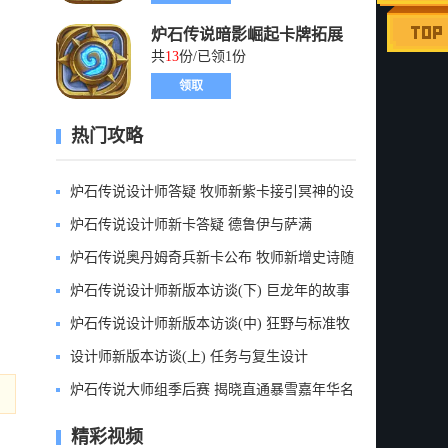
炉石传说暗影崛起卡牌拓展
包礼包
共
13
份/已领1份
领取
热门攻略
炉石传说设计师答疑 牧师新紫卡接引冥神的设
计
炉石传说设计师新卡答疑 德鲁伊与萨满
炉石传说奥丹姆奇兵新卡公布 牧师新增史诗随
从
炉石传说设计师新版本访谈(下) 巨龙年的故事
线
炉石传说设计师新版本访谈(中) 狂野与标准牧
师
设计师新版本访谈(上) 任务与复生设计
炉石传说大师组季后赛 揭晓直通暴雪嘉年华名
额
精彩视频