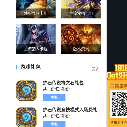
外服登顶卡组
主流牧师卡组
主流猎人卡组
版本资讯
游戏礼包
更多+
炉石传说符文石礼包
共
11
份/已领2份
领取
炉石传说竞技模式入场费礼
包
共
11
份/已领3份
领取