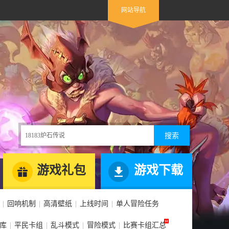
网站导航
网站导航
游戏礼包
游戏下载
|
回响机制
|
高清壁纸
|
上线时间
|
单人冒险任务
库
|
平民卡组
|
乱斗模式
|
冒险模式
|
比赛卡组汇总