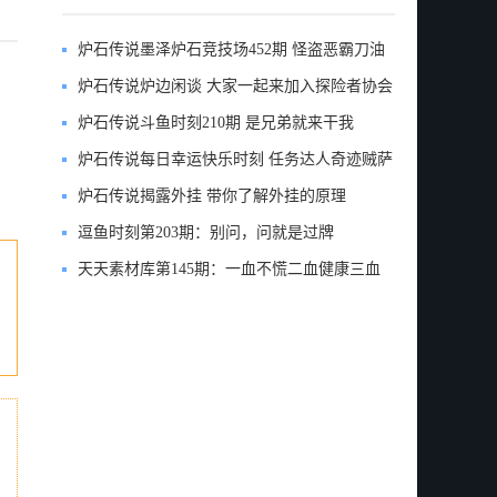
炉石传说墨泽炉石竞技场452期 怪盗恶霸刀油
贼12胜
炉石传说炉边闲谈 大家一起来加入探险者协会
吧
炉石传说斗鱼时刻210期 是兄弟就来干我
炉石传说每日幸运快乐时刻 任务达人奇迹贼萨
满传说
炉石传说揭露外挂 带你了解外挂的原理
逗鱼时刻第203期：别问，问就是过牌
天天素材库第145期：一血不慌二血健康三血
抽口也不伤