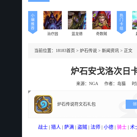
小
热
编
门
推
卡
荐
组
治疗园
蓝龙德
奇数贼
当前位置：
18183首页
>
炉石传说
>
新闻资讯
>
正文
炉石安戈洛次日卡
来源：NGA
作者：岛猫
时间
炉石传说符文石礼包
领
战士
|
猎人
|
萨满
|
盗贼
|
法师
|
小德
|
骑士
|
术