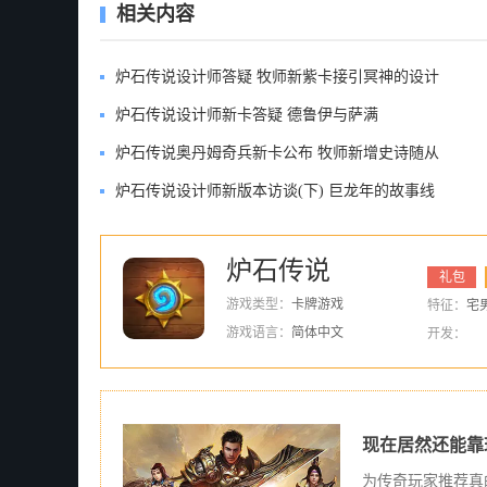
相关内容
炉石传说设计师答疑 牧师新紫卡接引冥神的设计
炉石传说设计师新卡答疑 德鲁伊与萨满
炉石传说奥丹姆奇兵新卡公布 牧师新增史诗随从
炉石传说设计师新版本访谈(下) 巨龙年的故事线
炉石传说
礼包
游戏类型：
卡牌游戏
特征：
宅男
游戏语言：
简体中文
开发：
现在居然还能靠
为传奇玩家推荐真