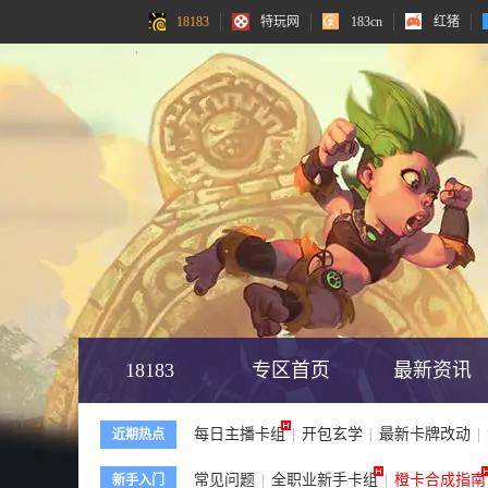
18183
18183
特玩网
特玩网
183cn
183cn
红猪
红猪
18183
专区首页
最新资讯
每日主播卡组
|
开包玄学
|
最新卡牌改动
|
近期热点
常见问题
|
全职业新手卡组
|
橙卡合成指南
新手入门