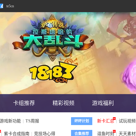
te5cn
te5cn
卡组推荐
精彩视频
游戏福利
游戏新功能
|
TS周报
新卡汇总
|
试玩视频
砰砰计划
|
紫卡合成指南
|
竞技场心得
逗鱼时刻
|
天天素材
合集推荐