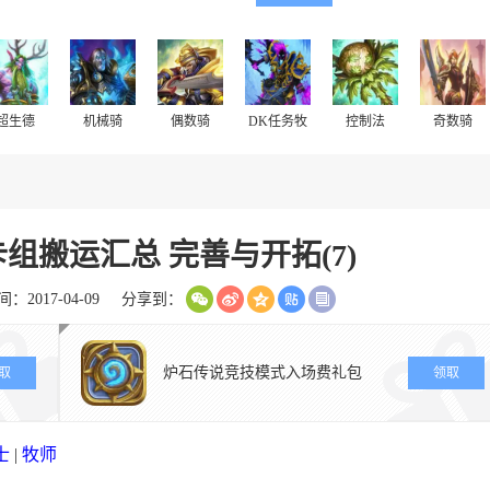
超生德
机械骑
偶数骑
DK任务牧
控制法
奇数骑
组搬运汇总 完善与开拓(7)
：2017-04-09
分享到：
炉石传说竞技模式入场费礼包
取
领取
士
|
牧师