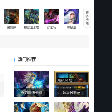
更
多
卡
组
偶数萨
橙武法术猎
OTK牧
奥秘法
热门推荐
强力厚法卡组
超级风怒萨