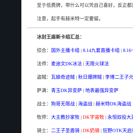
至于低费牌，带什么可以凭自己喜好，反正都
注意，起手有赫米特一定要留。
冰封王座新卡组汇总：
综合：
国外主播卡组
|
8.14九套直播卡组
|
8.
法师：
麦迪文DK冰法
|
无限火球法
盗贼：
瓦娘奇迹贼
|
秋日爆牌贼
|
李博二王子
萨满：
青玉DK异变萨
|
地表最强异变萨
战士：
狗哥无限战
|
海盗战
|
赫米特DK海盗战
牧师：
大主教抄家牧
|
DK宇宙牧
|
永恒奴役大
骑士：
二王子圣盾骑
|
DK奶骑
|
狂野OTK天启