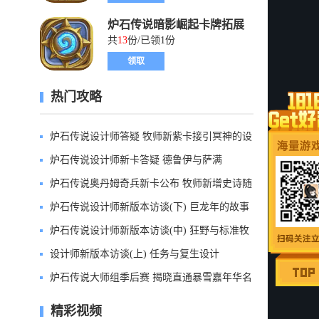
炉石传说暗影崛起卡牌拓展
包礼包
共
13
份/已领1份
领取
热门攻略
炉石传说设计师答疑 牧师新紫卡接引冥神的设
计
炉石传说设计师新卡答疑 德鲁伊与萨满
炉石传说奥丹姆奇兵新卡公布 牧师新增史诗随
从
炉石传说设计师新版本访谈(下) 巨龙年的故事
线
炉石传说设计师新版本访谈(中) 狂野与标准牧
师
设计师新版本访谈(上) 任务与复生设计
炉石传说大师组季后赛 揭晓直通暴雪嘉年华名
额
精彩视频