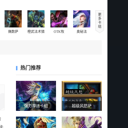
更
多
卡
组
偶数萨
橙武法术猎
OTK牧
奥秘法
热门推荐
强力厚法卡组
超级风怒萨
合
卡