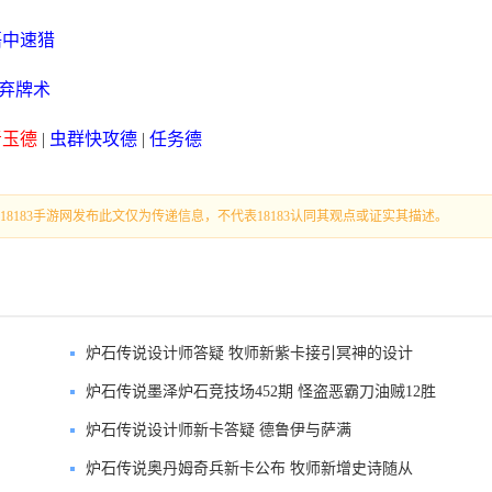
语中速猎
弃牌术
青玉德
|
虫群快攻德
|
任务德
183手游网发布此文仅为传递信息，不代表18183认同其观点或证实其描述。
炉石传说设计师答疑 牧师新紫卡接引冥神的设计
炉石传说墨泽炉石竞技场452期 怪盗恶霸刀油贼12胜
炉石传说设计师新卡答疑 德鲁伊与萨满
炉石传说奥丹姆奇兵新卡公布 牧师新增史诗随从