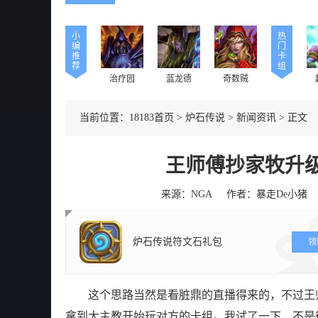
小
热
编
门
推
卡
荐
组
治疗园
蓝龙德
奇数贼
当前位置：
18183首页
>
炉石传说
>
新闻资讯
>
正文
王师傅抄家牧升
来源：NGA
作者：暴走De小猪
炉石传说符文石礼包
领
这个思路当然是看脏鼎的直播得来的，不过王
拿到大主教开始玩对方的卡组。我试了一下，不是