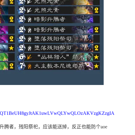
QT1BeUH8gyJtAK1uwLVwQLYwQLOzAKVzgKZzgIA
，升腾者，残阳祭祀，应该能送掉，反正也能防个aoe