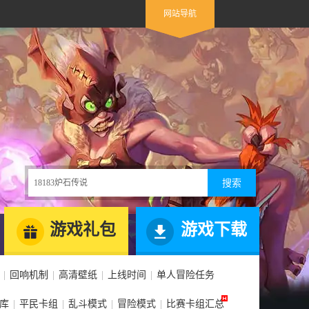
网站导航
网站导航
游戏礼包
游戏下载
|
回响机制
|
高清壁纸
|
上线时间
|
单人冒险任务
库
|
平民卡组
|
乱斗模式
|
冒险模式
|
比赛卡组汇总