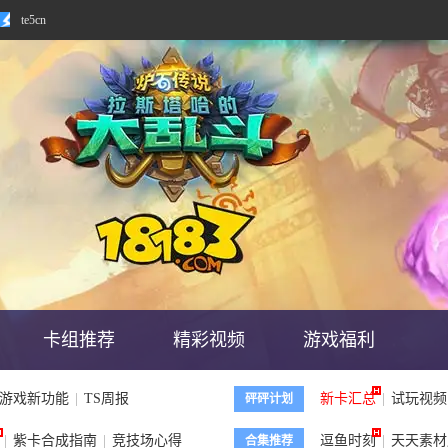
te5cn
te5cn
卡组推荐
精彩视频
游戏福利
游戏新功能
|
TS周报
新卡汇总
|
试玩视频
砰砰计划
|
紫卡合成指南
|
竞技场心得
逗鱼时刻
|
天天素材
合集推荐