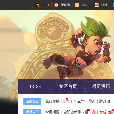
18183
18183
特玩网
特玩网
183cn
183cn
红猪
红猪
18183
专区首页
最新资讯
每日主播卡组
|
开包玄学
|
最新卡牌改动
|
近期热点
常见问题
|
全职业新手卡组
|
橙卡合成指南
新手入门