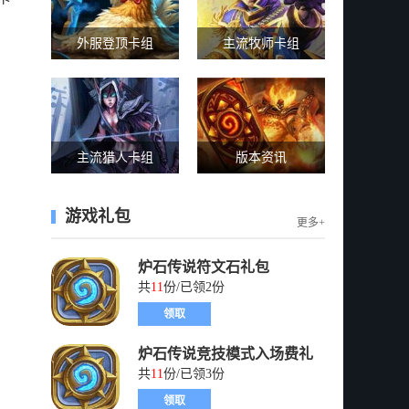
外服登顶卡组
主流牧师卡组
主流猎人卡组
版本资讯
游戏礼包
更多+
炉石传说符文石礼包
共
11
份/已领2份
领取
炉石传说竞技模式入场费礼
包
共
11
份/已领3份
领取