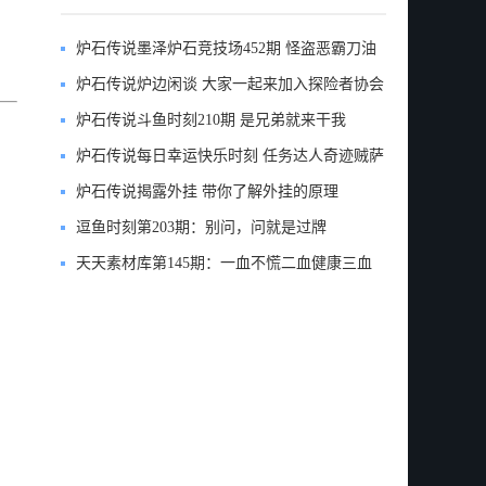
炉石传说墨泽炉石竞技场452期 怪盗恶霸刀油
贼12胜
炉石传说炉边闲谈 大家一起来加入探险者协会
吧
炉石传说斗鱼时刻210期 是兄弟就来干我
炉石传说每日幸运快乐时刻 任务达人奇迹贼萨
满传说
炉石传说揭露外挂 带你了解外挂的原理
逗鱼时刻第203期：别问，问就是过牌
天天素材库第145期：一血不慌二血健康三血
抽口也不伤