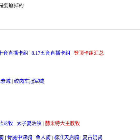
是要崩掉的
16十套直播卡组
|
8.17五套直播卡组
|
登顶卡组汇总
元素贼
|
绞肉车冠军贼
蓝龙牧
|
太子复活牧
|
赫米特大主教牧
骑
|
骨魇中速骑
|
鱼人骑
|
标准天启骑
|
复古奶骑