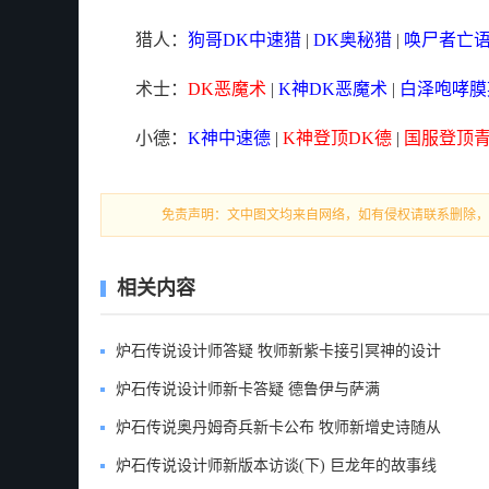
猎人：
狗哥DK中速猎
|
DK奥秘猎
|
唤尸者亡
术士：
DK恶魔术
|
K神DK恶魔术
|
白泽咆哮膜
小德：
K神中速德
|
K神登顶DK德
|
国服登顶
免责声明：文中图文均来自网络，如有侵权请联系删除，18
相关内容
炉石传说设计师答疑 牧师新紫卡接引冥神的设计
炉石传说设计师新卡答疑 德鲁伊与萨满
炉石传说奥丹姆奇兵新卡公布 牧师新增史诗随从
炉石传说设计师新版本访谈(下) 巨龙年的故事线