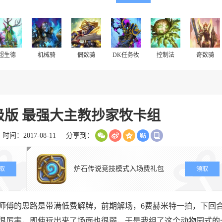
超生德
机械骑
偶数骑
DK任务牧
控制法
奇数骑
级版 最强大主教抄家牧卡组
时间：2017-08-11
分享到：
炉石传说竞技模式入场费礼包
取
领取
师傅的思路是带满低费解牌，前期解场，6费赫米特一拍，下回
很厉害，即使玩出来了场面也很弱，于是我组了这个动物园式的